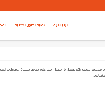
الرئـيـسـيـة
تقنية الحلول المثالية
المق
 على تصميم موقع رائع فقط، بل تحصل أيضا على موقع مهيئ لمحركات البح
جتماعى..