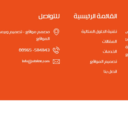
القائمة الرئيسية
للتواصل
تقنية الحلول المثالية
مصمم مواقع - تصميم وبرمج
ى
المواقع
ئ
المقالات
ة
51141143- 00965
الخدمات
ع
تصميم المواقع
info@otskw.com
اتصل بنا
Copyright ©2018 otskw.com All rights reserved