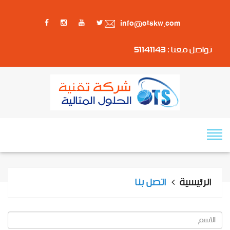
info@otskw.com
تواصل معنا : 51141143
الرئيسية
اتصل بنا